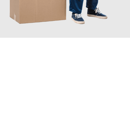
JETZT ANFRAGEN
Erleben Sie mit Umzugsmeister Brauer Wels, wie
einfach und
stressfrei Ihr Umzug Wels Charleroi
sein kann. Unser
Expertenteam steht bereit, um Ihnen einen reibungslosen
Übergang in Ihr neues Zuhause zu garantieren.
Jetzt
unverbindliches Angebot
erhalten &