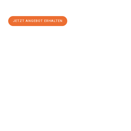
Wels
zum Best-Preis! Nutzen Sie die Gelegenheit für einen
stressfreien Umzug
mit maximalem Komfort:
JETZT ANGEBOT ERHALTEN