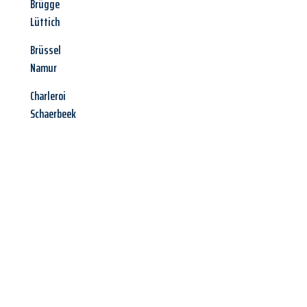
Brügge
Lüttich
Brüssel
Namur
Charleroi
Schaerbeek
Jetzt anfragen &
Angebot
mit Best-Preis
erhalten!
Schicken Sie uns jetzt Ihre unverbindliche Anfrage und sichern
Sie sich Ihr
individuelles Umzugsangebot für Ihr Anliegen in