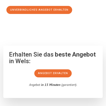
UNVERBINDLICHES ANGEBOT ERHALTEN
100% unverbindlich
– Garantiert eine Antwort
innerhalb von 15
Minuten
.
Erhalten Sie das
beste Angebot
in Wels:
ANGEBOT ERHALTEN
Angebot
in 15 Minuten
(garantiert).