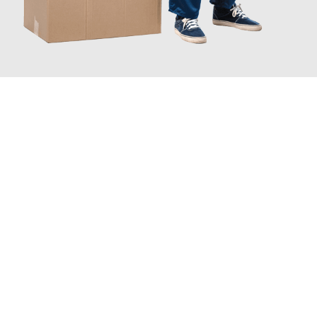
JETZT ANFRAGEN
Erleben Sie mit Umzugsmeister Brauer Wels, wie
einfach und
stressfrei Ihr Umzug Wels Alesund
sein kann. Unser
Expertenteam steht bereit, um Ihnen einen reibungslosen
Übergang in Ihr neues Zuhause zu garantieren.
Jetzt
unverbindliches Angebot
erhalten &
100€ sparen: