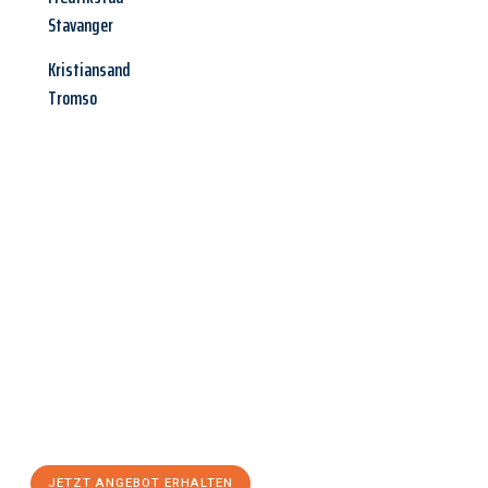
Stavanger
Kristiansand
Tromso
Jetzt anfragen &
Angebot
mit Best-Preis
erhalten!
Schicken Sie uns jetzt Ihre unverbindliche Anfrage und sichern
Sie sich Ihr
individuelles Umzugsangebot für Ihr Anliegen in
Wels
zum Best-Preis! Nutzen Sie die Gelegenheit für einen
stressfreien Umzug
mit maximalem Komfort:
JETZT ANGEBOT ERHALTEN