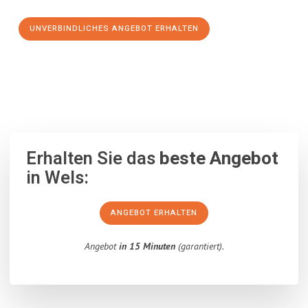
UNVERBINDLICHES ANGEBOT ERHALTEN
100% unverbindlich
– Garantiert eine Antwort
innerhalb von 15
Minuten
.
Erhalten Sie das
beste Angebot
in Wels:
ANGEBOT ERHALTEN
Angebot
in 15 Minuten
(garantiert).