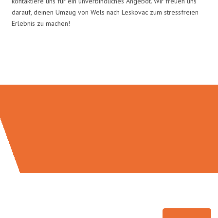
kontaktiere uns für ein unverbindliches Angebot. Wir freuen uns
darauf, deinen Umzug von Wels nach Leskovac zum stressfreien
Erlebnis zu machen!
Umzugsmeister Brauer in Zahlen: