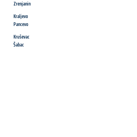
Zrenjanin
Kraljevo
Pancevo
Kruševac
Šabac
Jetzt anfragen &
Angebot
mit Best-Preis
erhalten!
Schicken Sie uns jetzt Ihre unverbindliche Anfrage und sichern
Sie sich Ihr
individuelles Umzugsangebot für Ihr Anliegen in
Wels
zum Best-Preis! Nutzen Sie die Gelegenheit für einen