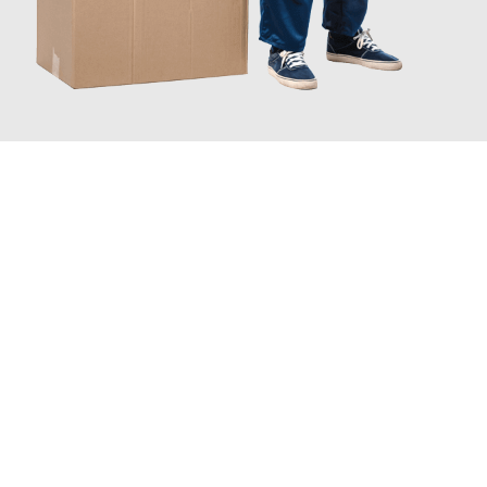
JETZT ANFRAGEN
Erleben Sie mit Umzugsmeister Brauer Wels, wie
einfach und
stressfrei Ihr Umzug Wels Leskovac
sein kann. Unser
Expertenteam steht bereit, um Ihnen einen reibungslosen
Übergang in Ihr neues Zuhause zu garantieren.
Jetzt
unverbindliches Angebot
erhalten &