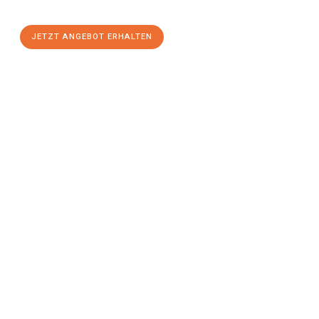
stressfreien Umzug
mit maximalem Komfort:
JETZT ANGEBOT ERHALTEN