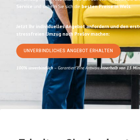
Service
und sichern Sie sich die
besten Preise in Wels
.
Jetzt Ihr individuelles Angebot anfordern und den erst
stressfreien Umzug nach Prešov machen:
UNVERBINDLICHES ANGEBOT ERHALTEN
100% unverbindlich
– Garantiert eine Antwort
innerhalb von 15 Min