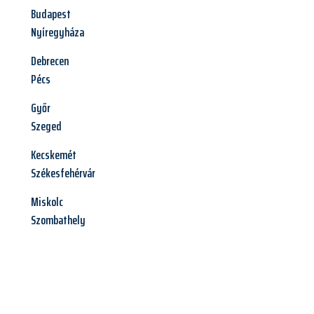
Budapest
Nyíregyháza
Debrecen
Pécs
Győr
Szeged
Kecskemét
Székesfehérvár
Miskolc
Szombathely