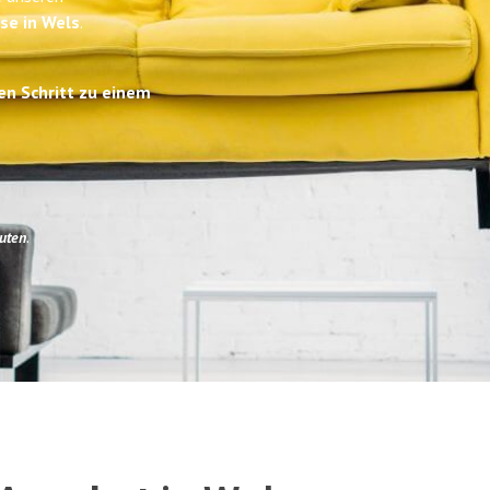
se in Wels
.
en Schritt zu einem
uten
.