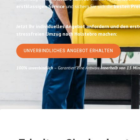
erstklassigen Service
und sichern Sie sich die
besten Prei
Jetzt Ihr individuelles Angebot anfordern und den erst
stressfreien Umzug nach Holstebro machen:
UNVERBINDLICHES ANGEBOT ERHALTEN
100% unverbindlich
– Garantiert eine Antwort
innerhalb von 15 Min