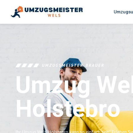
Umzugsu
UMZUGSMEISTER BRAUER
Umzug We
Holstebro
Ihr Umzug Wels Holstebro kann so einfach sein! Erleben Si