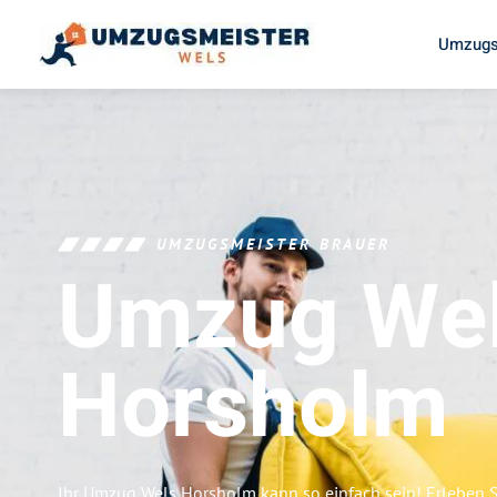
Umzugs
UMZUGSMEISTER BRAUER
Umzug We
Horsholm
Ihr Umzug Wels Horsholm kann so einfach sein! Erleben 