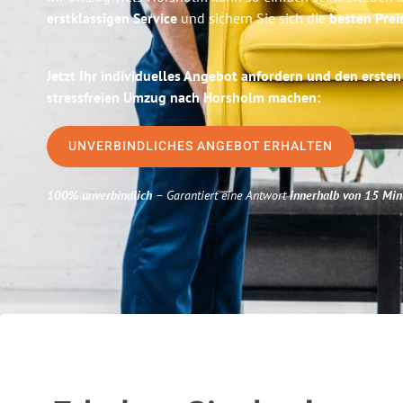
erstklassigen Service
und sichern Sie sich die
besten Prei
Jetzt Ihr individuelles Angebot anfordern und den ersten
stressfreien Umzug nach Horsholm machen:
UNVERBINDLICHES ANGEBOT ERHALTEN
100% unverbindlich
– Garantiert eine Antwort
innerhalb von 15 Min