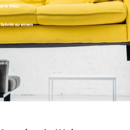
se in Wels
.
 Schritt zu einem
uten
.