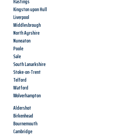
Hastings
Kingston upon Hull
Liverpool
Middlesbrough
North Ayrshire
Nuneaton
Poole
Sale
South Lanarkshire
Stoke-on-Trent
Telford
Watford
Wolverhampton
Aldershot
Birkenhead
Bournemouth
Cambridge