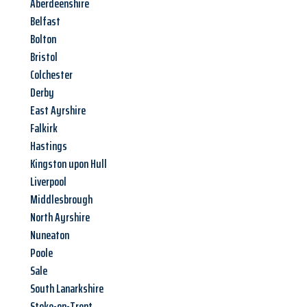
Aberdeenshire
Belfast
Bolton
Bristol
Colchester
Derby
East Ayrshire
Falkirk
Hastings
Kingston upon Hull
Liverpool
Middlesbrough
North Ayrshire
Nuneaton
Poole
Sale
South Lanarkshire
Stoke-on-Trent