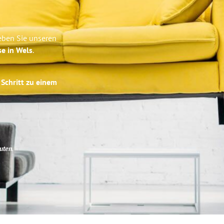
leben Sie unseren
se in Wels
.
 Schritt zu einem
uten
.