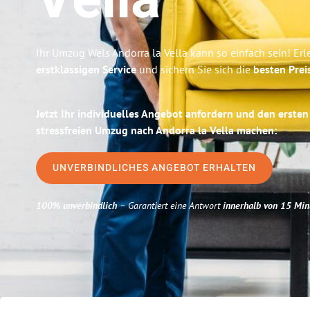
Vella
Ihr Umzug Wels Andorra la Vella kann so einfach sein! Er
erstklassigen Service
und sichern Sie sich die
besten Prei
Jetzt Ihr individuelles Angebot anfordern und den ersten
stressfreien Umzug nach Andorra la Vella machen:
UNVERBINDLICHES ANGEBOT ERHALTEN
100% unverbindlich
– Garantiert eine Antwort
innerhalb von 15 Min