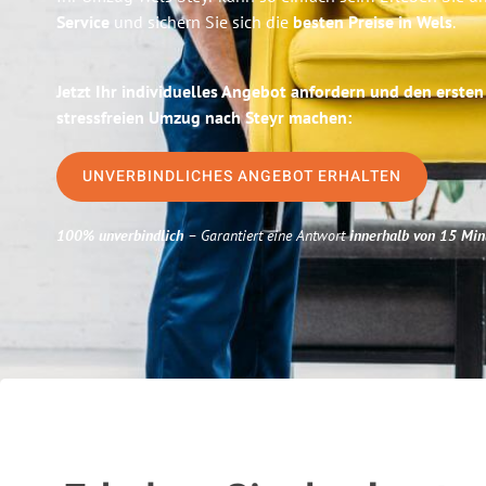
Service
und sichern Sie sich die
besten Preise in Wels
.
Jetzt Ihr individuelles Angebot anfordern und den ersten
stressfreien Umzug nach Steyr machen:
UNVERBINDLICHES ANGEBOT ERHALTEN
100% unverbindlich
– Garantiert eine Antwort
innerhalb von 15 Min