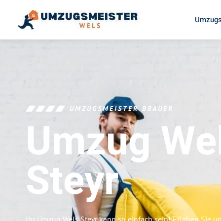
Umzugs
UMZUGSMEISTER BRAUER
Umzug We
Steyr
Ihr Umzug Wels Steyr kann so einfach sein! Erleben Sie 