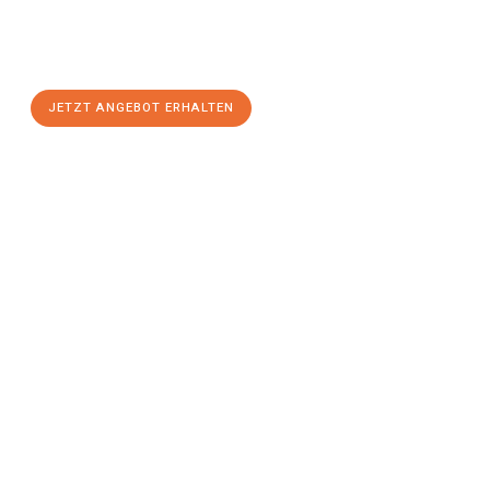
Sie sich Ihr
individuelles Umzugsangebot für Ihr Anliegen in
Wels
zum Best-Preis! Nutzen Sie die Gelegenheit für einen
stressfreien Umzug
mit maximalem Komfort:
JETZT ANGEBOT ERHALTEN