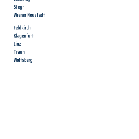
Steyr
Wiener Neustadt
Feldkirch
Klagenfurt
Linz
Traun
Wolfsberg
Jetzt anfragen &
Angebot
mit Best-Preis
erhalten!
Schicken Sie uns jetzt Ihre unverbindliche Anfrage und sichern