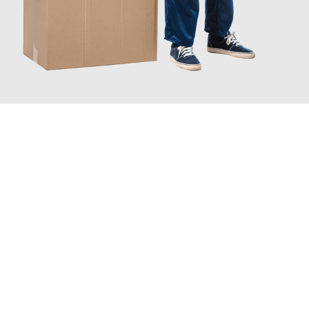
JETZT ANFRAGEN
Erleben Sie mit Umzugsmeister Brauer Wels, wie
einfach und
stressfrei Ihr Umzug Wels Bielsko-Biała
sein kann. Unser
Expertenteam steht bereit, um Ihnen einen reibungslosen
Übergang in Ihr neues Zuhause zu garantieren.