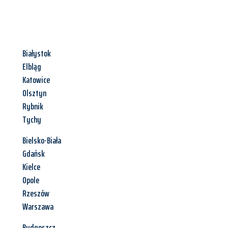
Białystok
Elbląg
Katowice
Olsztyn
Rybnik
Tychy
Bielsko-Biała
Gdańsk
Kielce
Opole
Rzeszów
Warszawa
Bydgoszcz