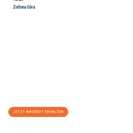
Zielona Góra
Jetzt anfragen &
Angebot
mit Best-Preis
erhalten!
Schicken Sie uns jetzt Ihre unverbindliche Anfrage und sichern
Sie sich Ihr
individuelles Umzugsangebot für Ihr Anliegen in
Wels
zum Best-Preis! Nutzen Sie die Gelegenheit für einen
stressfreien Umzug
mit maximalem Komfort:
JETZT ANGEBOT ERHALTEN