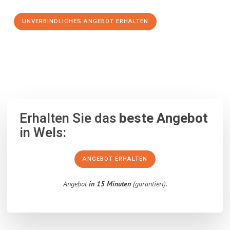
UNVERBINDLICHES ANGEBOT ERHALTEN
100% unverbindlich
– Garantiert eine Antwort
innerhalb von 15
Minuten
.
Erhalten Sie das
beste Angebot
in Wels:
ANGEBOT ERHALTEN
Angebot
in 15 Minuten
(garantiert).