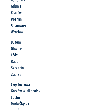
Gdynia
Kraków
Poznań
Sosnowiec
Wrocław
Bytom
Gliwice
Łódź
Radom
Szczecin
Zabrze
Częstochowa
Gorzów Wielkopolski
Lublin
Ruda Śląska
Toruń