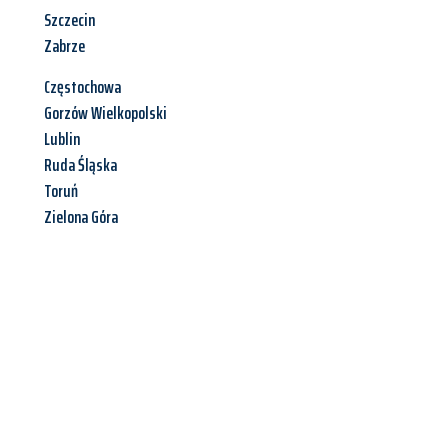
Szczecin
Zabrze
Częstochowa
Gorzów Wielkopolski
Lublin
Ruda Śląska
Toruń
Zielona Góra
Jetzt anfragen &
Angebot
mit Best-Preis
erhalten!