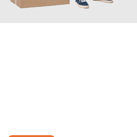
JETZT ANFRAGEN
Erleben Sie mit Umzugsmeister Brauer Wels, wie
einfach und
stressfrei Ihr Umzug Wels Kraków
sein kann. Unser
Expertenteam steht bereit, um Ihnen einen reibungslosen
Übergang in Ihr neues Zuhause zu garantieren.
Jetzt
unverbindliches Angebot
erhalten &
100€ sparen: