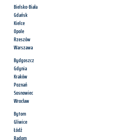
Bielsko-Biała
Gdańsk
Kielce
Opole
Rzeszów
Warszawa
Bydgoszcz
Gdynia
Kraków
Poznań
Sosnowiec
Wrocław
Bytom
Gliwice
Łódź
Radom