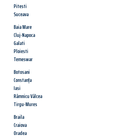
Pitesti
Suceava
Baia Mare
Cluj-Napoca
Galati
Ploiesti
Temeswar
Botosani
Constanța
Iasi
Râmnicu Vâlcea
Tirgu-Mures
Braila
Craiova
Oradea