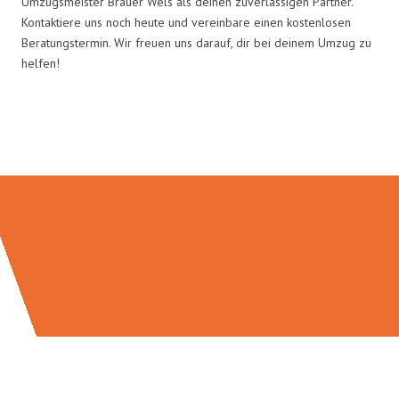
Umzugsmeister Brauer Wels als deinen zuverlässigen Partner.
Kontaktiere uns noch heute und vereinbare einen kostenlosen
Beratungstermin. Wir freuen uns darauf, dir bei deinem Umzug zu
helfen!
Umzugsmeister Brauer in Zahlen: