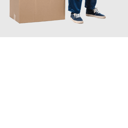
JETZT ANFRAGEN
Erleben Sie mit Umzugsmeister Brauer Wels, wie
einfach und
stressfrei Ihr Umzug Wels Baia Mare
sein kann. Unser
Expertenteam steht bereit, um Ihnen einen reibungslosen
Übergang in Ihr neues Zuhause zu garantieren.
Jetzt
unverbindliches Angebot
erhalten &