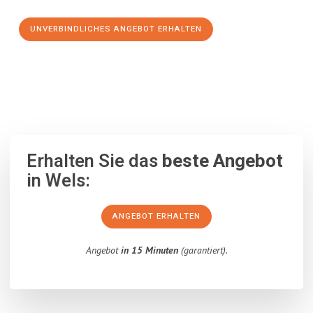
UNVERBINDLICHES ANGEBOT ERHALTEN
100% unverbindlich
– Garantiert eine Antwort
innerhalb von 15
Minuten
.
Erhalten Sie das
beste Angebot
in Wels:
ANGEBOT ERHALTEN
Angebot
in 15 Minuten
(garantiert).