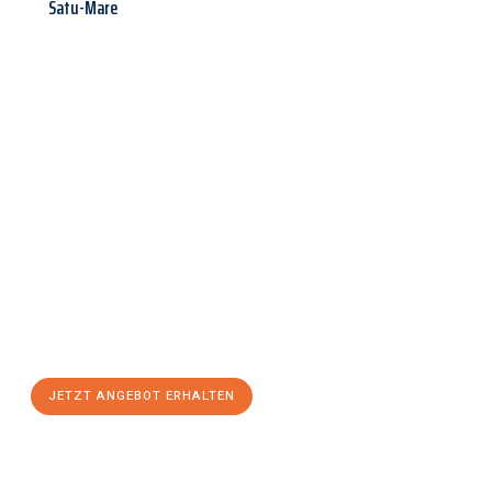
Satu-Mare
Jetzt anfragen &
Angebot
mit Best-Preis
erhalten!
Schicken Sie uns jetzt Ihre unverbindliche Anfrage und sichern
Sie sich Ihr
individuelles Umzugsangebot für Ihr Anliegen in
Wels
zum Best-Preis! Nutzen Sie die Gelegenheit für einen
stressfreien Umzug
mit maximalem Komfort:
JETZT ANGEBOT ERHALTEN