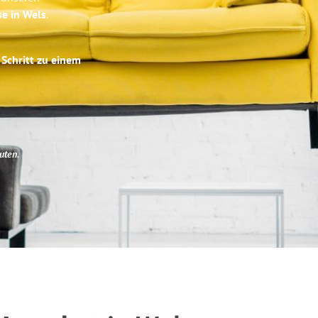
se in Wels
.
 Schritt zu einem
uten
.