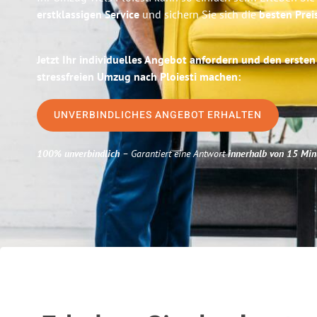
erstklassigen Service
und sichern Sie sich die
besten Prei
Jetzt Ihr individuelles Angebot anfordern und den ersten
stressfreien Umzug nach Ploiesti machen:
UNVERBINDLICHES ANGEBOT ERHALTEN
100% unverbindlich
– Garantiert eine Antwort
innerhalb von 15 Min