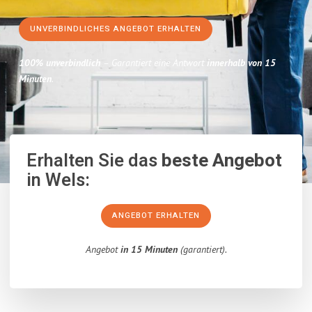
UNVERBINDLICHES ANGEBOT ERHALTEN
100% unverbindlich
– Garantiert eine Antwort
innerhalb von 15
Minuten
.
Erhalten Sie das
beste Angebot
in Wels:
ANGEBOT ERHALTEN
Angebot
in 15 Minuten
(garantiert).