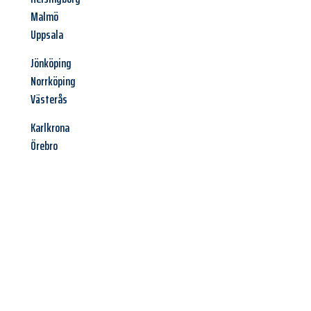
Malmö
Uppsala
Jönköping
Norrköping
Västerås
Karlkrona
Örebro
Jetzt anfragen &
Angebot
mit Best-Preis
erhalten!