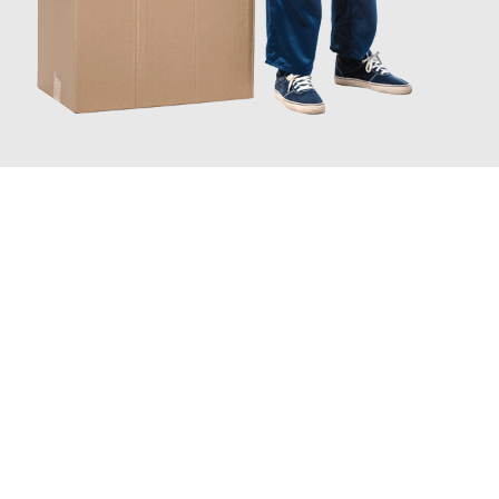
JETZT ANFRAGEN
Erleben Sie mit Umzugsmeister Brauer Wels, wie
einfach und
stressfrei Ihr Umzug Wels Helsingborg
sein kann. Unser
Expertenteam steht bereit, um Ihnen einen reibungslosen
Übergang in Ihr neues Zuhause zu garantieren.