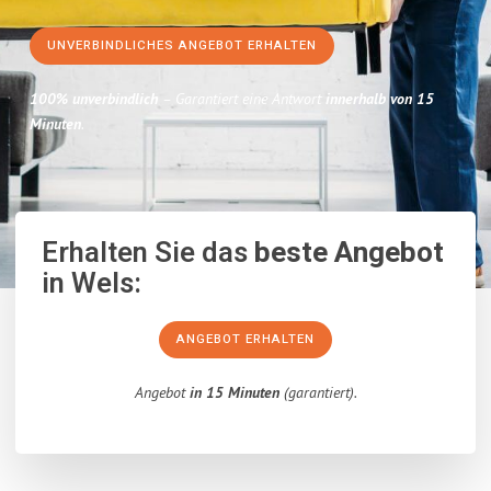
UNVERBINDLICHES ANGEBOT ERHALTEN
100% unverbindlich
– Garantiert eine Antwort
innerhalb von 15
Minuten
.
Erhalten Sie das
beste Angebot
in Wels:
ANGEBOT ERHALTEN
Angebot
in 15 Minuten
(garantiert).