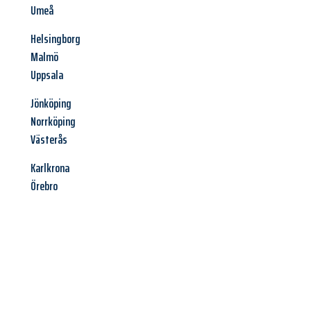
Umeå
Helsingborg
Malmö
Uppsala
Jönköping
Norrköping
Västerås
Karlkrona
Örebro
Jetzt anfragen &
Angebot