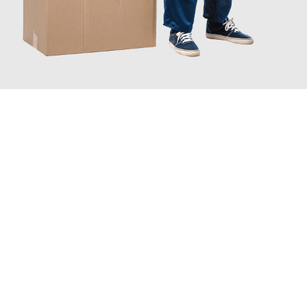
JETZT ANFRAGEN
Erleben Sie mit Umzugsmeister Brauer Wels, wie
einfach und
stressfrei Ihr Umzug Wels Linköping
sein kann. Unser
Expertenteam steht bereit, um Ihnen einen reibungslosen
Übergang in Ihr neues Zuhause zu garantieren.
Jetzt
unverbindliches Angebot
erhalten &