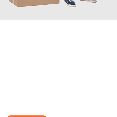
JETZT ANFRAGEN
Erleben Sie mit Umzugsmeister Brauer Wels, wie
einfach und
stressfrei Ihr Umzug Wels Lugano
sein kann. Unser
Expertenteam steht bereit, um Ihnen einen reibungslosen
Übergang in Ihr neues Zuhause zu garantieren.
Jetzt
unverbindliches Angebot
erhalten &
100€ sparen: