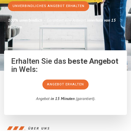
UNVERBINDLICHES ANGEBOT ERHALTEN
100% unverbindlich
– Garantiert eine Antwort
innerhalb von 15
Minuten
.
Erhalten Sie das
beste Angebot
in Wels:
ANGEBOT ERHALTEN
Angebot
in 15 Minuten
(garantiert).
ÜBER UNS