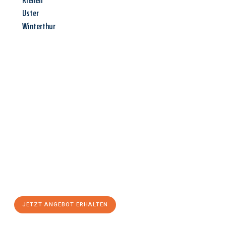
Riehen
Uster
Winterthur
Jetzt anfragen &
Angebot
mit Best-Preis
erhalten!
Schicken Sie uns jetzt Ihre unverbindliche Anfrage und sichern
Sie sich Ihr
individuelles Umzugsangebot für Ihr Anliegen in
Wels
zum Best-Preis! Nutzen Sie die Gelegenheit für einen
stressfreien Umzug
mit maximalem Komfort:
JETZT ANGEBOT ERHALTEN