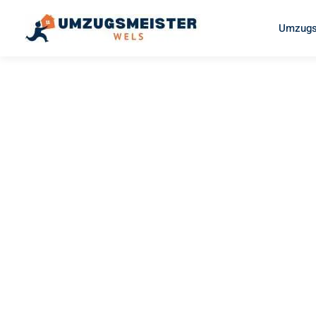
Umzugs
UMZUGSMEISTER BRAUER
Umzug We
Winterthur
Ihr Umzug Wels Winterthur kann so einfach sein! Erleben 