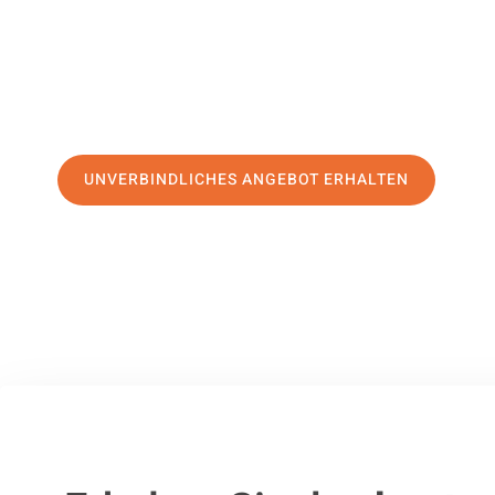
erstklassigen Service
und sichern Sie sich die
besten Prei
Jetzt Ihr individuelles Angebot anfordern und den ersten
stressfreien Umzug nach Winterthur machen:
UNVERBINDLICHES ANGEBOT ERHALTEN
100% unverbindlich
– Garantiert eine Antwort
innerhalb von 15 Min