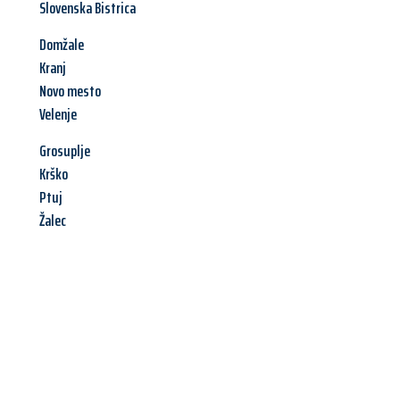
Slovenska Bistrica
Domžale
Kranj
Novo mesto
Velenje
Grosuplje
Krško
Ptuj
Žalec
Jetzt anfragen &
Angebot
mit Best-Preis
erhalten!