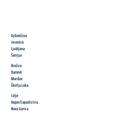
Ajdovščina
Jesenice
Ljubljana
Šentjur
Brežice
Kamnik
Maribor
Škofja Loka
Celje
Koper/Capodistria
Nova Gorica