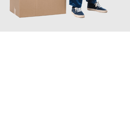
JETZT ANFRAGEN
Erleben Sie mit Umzugsmeister Brauer Wels, wie
einfach und
stressfrei Ihr Umzug Wels Jesenice
sein kann. Unser
Expertenteam steht bereit, um Ihnen einen reibungslosen
Übergang in Ihr neues Zuhause zu garantieren.
Jetzt
unverbindliches Angebot
erhalten &
100€ sparen: