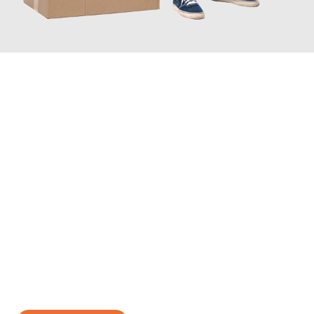
JETZT ANFRAGEN
Erleben Sie mit Umzugsmeister Brauer Wels, wie
einfach und
stressfrei Ihr Umzug Wels Šentjur
sein kann. Unser
Expertenteam steht bereit, um Ihnen einen reibungslosen
Übergang in Ihr neues Zuhause zu garantieren.
Jetzt
unverbindliches Angebot
erhalten &
100€ sparen: