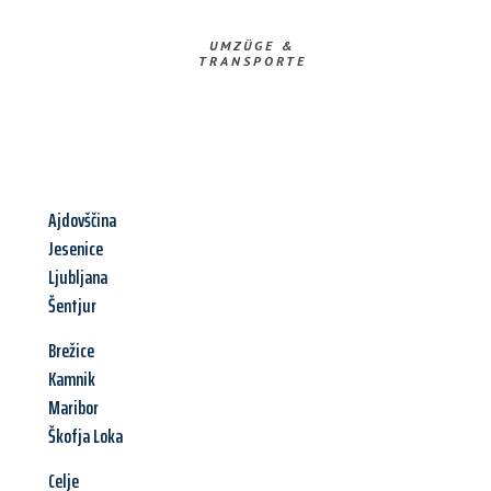
UMZÜGE &
TRANSPORTE
Ajdovščina
Jesenice
Ljubljana
Šentjur
Brežice
Kamnik
Maribor
Škofja Loka
Celje