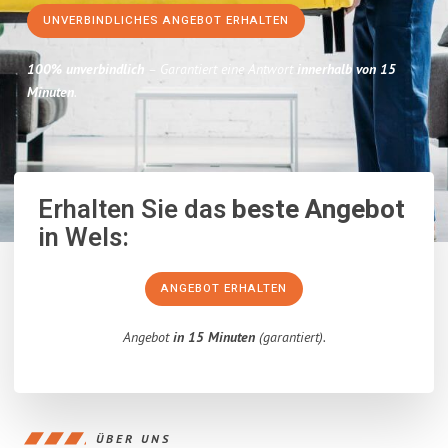
UNVERBINDLICHES ANGEBOT ERHALTEN
100% unverbindlich
– Garantiert eine Antwort
innerhalb von 15
Minuten
.
Erhalten Sie das
beste Angebot
in Wels:
ANGEBOT ERHALTEN
Angebot
in 15 Minuten
(garantiert).
ÜBER UNS