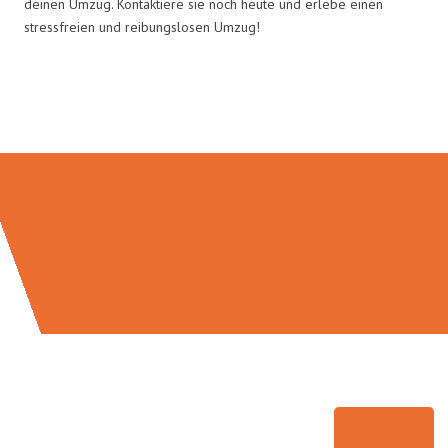
deinen Umzug. Kontaktiere sie noch heute und erlebe einen
stressfreien und reibungslosen Umzug!
Umzugsmeister Brauer in Zahlen: