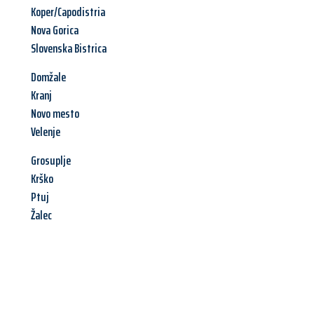
Koper/Capodistria
Nova Gorica
Slovenska Bistrica
Domžale
Kranj
Novo mesto
Velenje
Grosuplje
Krško
Ptuj
Žalec