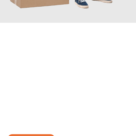
JETZT ANFRAGEN
Erleben Sie mit Umzugsmeister Brauer Wels, wie
einfach und
stressfrei Ihr Umzug Wels Livorno
sein kann. Unser
Expertenteam steht bereit, um Ihnen einen reibungslosen
Übergang in Ihr neues Zuhause zu garantieren.
Jetzt
unverbindliches Angebot
erhalten &
100€ sparen: