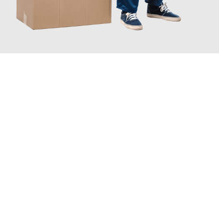
JETZT ANFRAGEN
Erleben Sie mit Umzugsmeister Brauer Wels, wie
einfach und
stressfrei Ihr Umzug Wels Venedig
sein kann. Unser
Expertenteam steht bereit, um Ihnen einen reibungslosen
Übergang in Ihr neues Zuhause zu garantieren.
Jetzt
unverbindliches Angebot
erhalten &
100€ sparen: