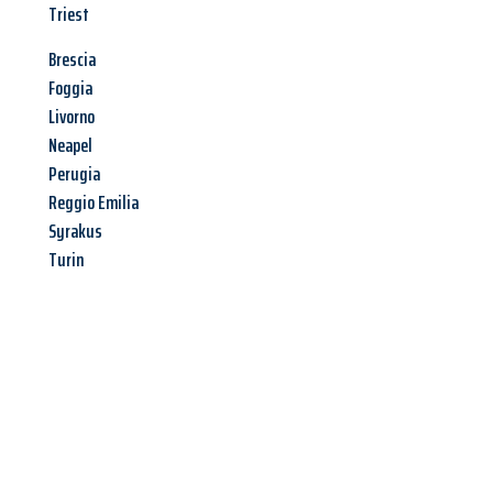
Triest
Brescia
Foggia
Livorno
Neapel
Perugia
Reggio Emilia
Syrakus
Turin
Jetzt anfragen &
Angebot
mit Best-Preis
erhalten!