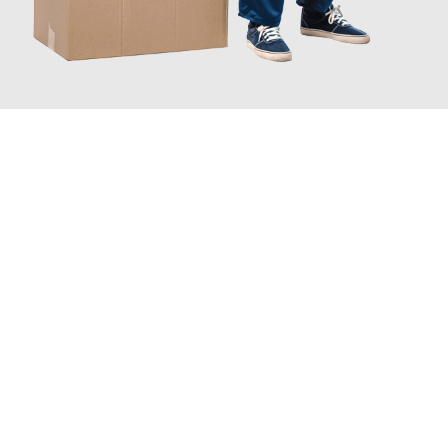
JETZT ANFRAGEN
Erleben Sie mit Umzugsmeister Brauer Wels, wie
einfach und
stressfrei Ihr Umzug Wels Modena
sein kann. Unser
Expertenteam steht bereit, um Ihnen einen reibungslosen
Übergang in Ihr neues Zuhause zu garantieren.
Jetzt
unverbindliches Angebot
erhalten &
100€ sparen: