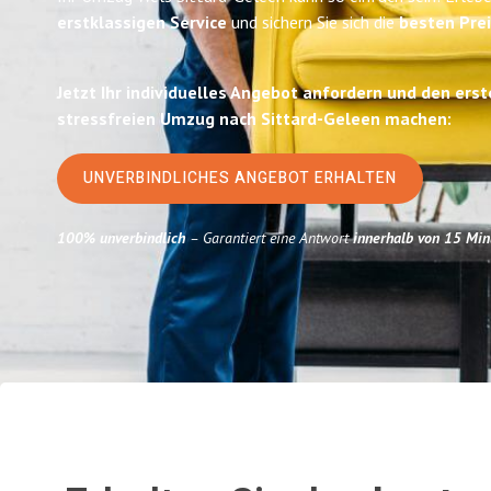
erstklassigen Service
und sichern Sie sich die
besten Prei
Jetzt Ihr individuelles Angebot anfordern und den erst
stressfreien Umzug nach Sittard-Geleen machen:
UNVERBINDLICHES ANGEBOT ERHALTEN
100% unverbindlich
– Garantiert eine Antwort
innerhalb von 15 Min