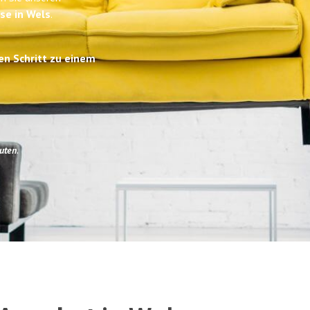
se in Wels
.
en Schritt zu einem
uten
.