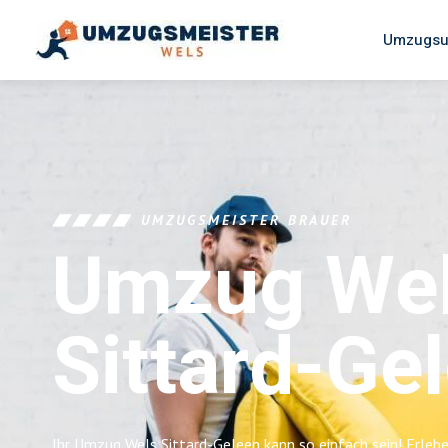
Umzugsu
UMZUGSMEISTER BRAUER
Umzug We
Sittard-Ge
Ihr Umzug Wels Sittard-Geleen kann so einfach sein! Erlebe