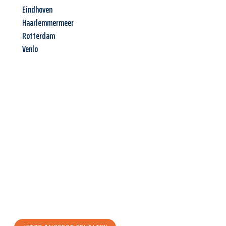
Eindhoven
Haarlemmermeer
Rotterdam
Venlo
Jetzt anfragen &
Angebot
mit Best-Preis
erhalten!
Schicken Sie uns jetzt Ihre unverbindliche Anfrage und sichern
Sie sich Ihr
individuelles Umzugsangebot für Ihr Anliegen in
Wels
zum Best-Preis! Nutzen Sie die Gelegenheit für einen
stressfreien Umzug
mit maximalem Komfort: