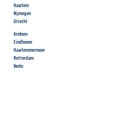
Haarlem
Nijmegen
Utrecht
Arnhem
Eindhoven
Haarlemmermeer
Rotterdam
Venlo
Jetzt anfragen &
Angebot
mit Best-Preis
erhalten!