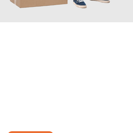
JETZT ANFRAGEN
Erleben Sie mit Umzugsmeister Brauer Wels, wie
einfach und
stressfrei Ihr Umzug Wels Tilburg
sein kann. Unser
Expertenteam steht bereit, um Ihnen einen reibungslosen
Übergang in Ihr neues Zuhause zu garantieren.
Jetzt
unverbindliches Angebot
erhalten &
100€ sparen: