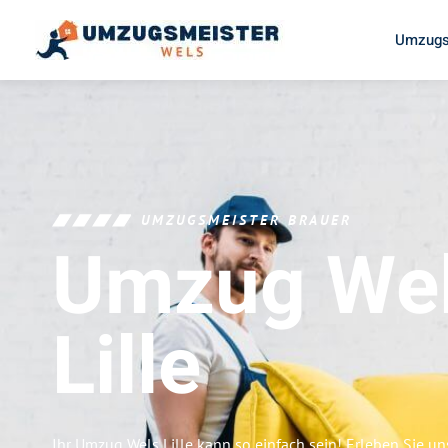
Umzugs
UMZUGSMEISTER BRAUER
Umzug We
Lille
Ihr Umzug Wels Lille kann so einfach sein! Erleben Sie u