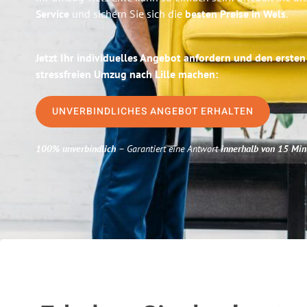
Service
und sichern Sie sich die
besten Preise in Wels
.
Jetzt Ihr individuelles Angebot anfordern und den ersten
stressfreien Umzug nach Lille machen:
UNVERBINDLICHES ANGEBOT ERHALTEN
100% unverbindlich
– Garantiert eine Antwort
innerhalb von 15 Min