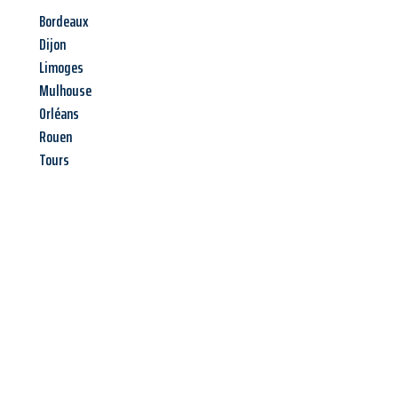
Bordeaux
Dijon
Limoges
Mulhouse
Orléans
Rouen
Tours
Jetzt anfragen &
Angebot
mit Best-Preis
erhalten!
Schicken Sie uns jetzt Ihre unverbindliche Anfrage und sichern
Sie sich Ihr
individuelles Umzugsangebot für Ihr Anliegen in