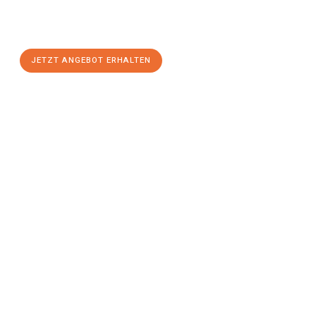
Wels
zum Best-Preis! Nutzen Sie die Gelegenheit für einen
stressfreien Umzug
mit maximalem Komfort:
JETZT ANGEBOT ERHALTEN