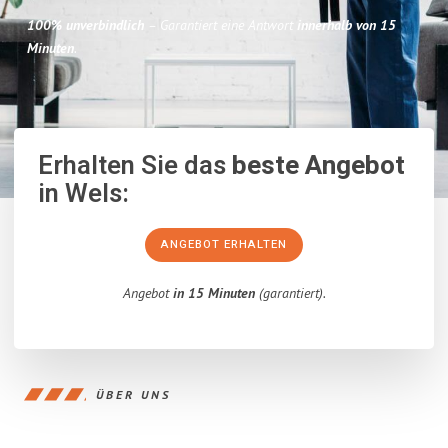
100% unverbindlich
– Garantiert eine Antwort
innerhalb von 15
Minuten
.
Erhalten Sie das
beste Angebot
in Wels:
ANGEBOT ERHALTEN
Angebot
in 15 Minuten
(garantiert).
ÜBER UNS