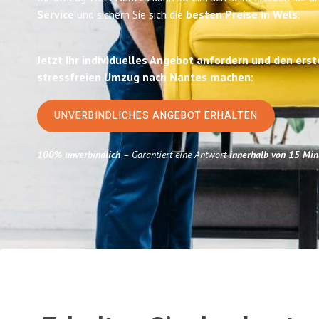
Service
und sichern Sie sich die
besten Preise in Wels
.
Jetzt Ihr individuelles Angebot anfordern und den erst
stressfreien Umzug nach Nantes machen:
UNVERBINDLICHES ANGEBOT ERHALTEN
100% unverbindlich
– Garantiert eine Antwort
innerhalb von 15 Min