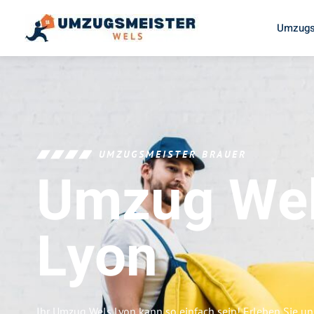
Umzugs
UMZUGSMEISTER BRAUER
Umzug We
Lyon
Ihr Umzug Wels Lyon kann so einfach sein! Erleben Sie u