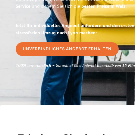
Service
und sichern Sie sich die
besten Preise in Wels
.
Jetzt Ihr individuelles Angebot anfordern und den ersten
stressfreien Umzug nach Lyon machen:
UNVERBINDLICHES ANGEBOT ERHALTEN
100% unverbindlich
– Garantiert eine Antwort
innerhalb von 15 Min