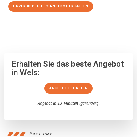
UNVERBINDLICHES ANGEBOT ERHALTEN
100% unverbindlich
– Garantiert eine Antwort
innerhalb von 15
Minuten
.
Erhalten Sie das
beste Angebot
in Wels:
ANGEBOT ERHALTEN
Angebot
in 15 Minuten
(garantiert).
ÜBER UNS