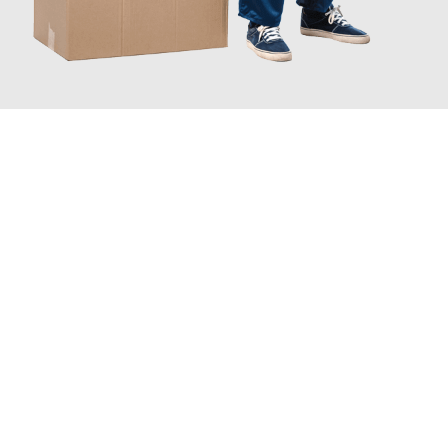
JETZT ANFRAGEN
Erleben Sie mit Umzugsmeister Brauer Wels, wie
einfach und
stressfrei Ihr Umzug Wels Alicante
sein kann. Unser
Expertenteam steht bereit, um Ihnen einen reibungslosen
Übergang in Ihr neues Zuhause zu garantieren.
Jetzt
unverbindliches Angebot
erhalten &
100€ sparen: