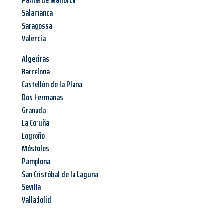
Palma de Mallorca
Salamanca
Saragossa
Valencia
Algeciras
Barcelona
Castellón de la Plana
Dos Hermanas
Granada
La Coruña
Logroño
Móstoles
Pamplona
San Cristóbal de la Laguna
Sevilla
Valladolid