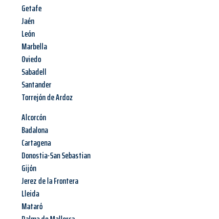
Getafe
Jaén
León
Marbella
Oviedo
Sabadell
Santander
Torrejón de Ardoz
Alcorcón
Badalona
Cartagena
Donostia-San Sebastian
Gijón
Jerez de la Frontera
Lleida
Mataró