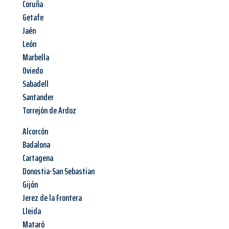
Coruña
Getafe
Jaén
León
Marbella
Oviedo
Sabadell
Santander
Torrejón de Ardoz
Alcorcón
Badalona
Cartagena
Donostia-San Sebastian
Gijón
Jerez de la Frontera
Lleida
Mataró