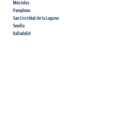
Móstoles
Pamplona
San Cristóbal de la Laguna
Sevilla
Valladolid
Jetzt anfragen &
Angebot
mit Best-Preis
erhalten!
Schicken Sie uns jetzt Ihre unverbindliche Anfrage und sichern
Sie sich Ihr
individuelles Umzugsangebot für Ihr Anliegen in
Wels
zum Best-Preis! Nutzen Sie die Gelegenheit für einen
stressfreien Umzug
mit maximalem Komfort: