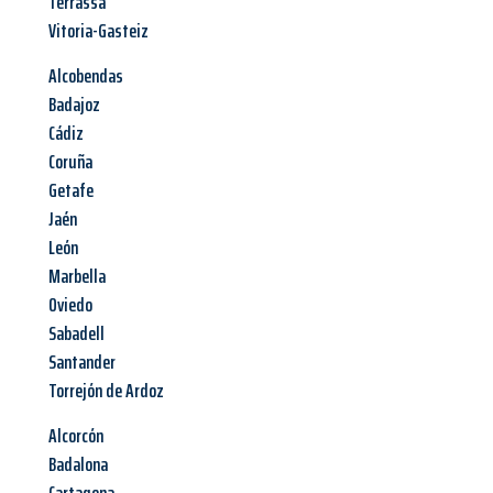
Terrassa
Vitoria-Gasteiz
Alcobendas
Badajoz
Cádiz
Coruña
Getafe
Jaén
León
Marbella
Oviedo
Sabadell
Santander
Torrejón de Ardoz
Alcorcón
Badalona