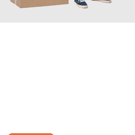
JETZT ANFRAGEN
Erleben Sie mit Umzugsmeister Brauer Wels, wie
einfach und
stressfrei Ihr Umzug Wels Burgos
sein kann. Unser
Expertenteam steht bereit, um Ihnen einen reibungslosen
Übergang in Ihr neues Zuhause zu garantieren.
Jetzt
unverbindliches Angebot
erhalten &
100€ sparen: