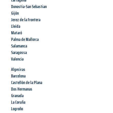
Cartagena
Donostia-San Sebastian
Gijón
Jerez de la Frontera
Lleida
Mataró
Palma de Mallorca
Salamanca
Saragossa
Valencia
Algeciras
Barcelona
Castellón de la Plana
Dos Hermanas
Granada
La Coruña
Logroño