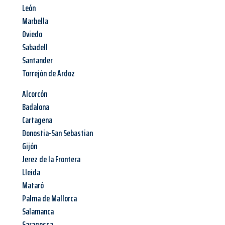
León
Marbella
Oviedo
Sabadell
Santander
Torrejón de Ardoz
Alcorcón
Badalona
Cartagena
Donostia-San Sebastian
Gijón
Jerez de la Frontera
Lleida
Mataró
Palma de Mallorca
Salamanca
Saragossa