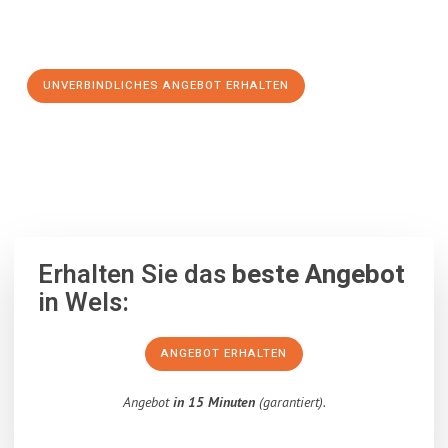
Schritt zu einem stressfreien Umzug nach San Cristóbal de
la Laguna machen:
UNVERBINDLICHES ANGEBOT ERHALTEN
100% unverbindlich
– Garantiert eine Antwort
innerhalb von 15
Minuten
.
Erhalten Sie das
beste Angebot
in Wels:
ANGEBOT ERHALTEN
Angebot
in 15 Minuten
(garantiert).