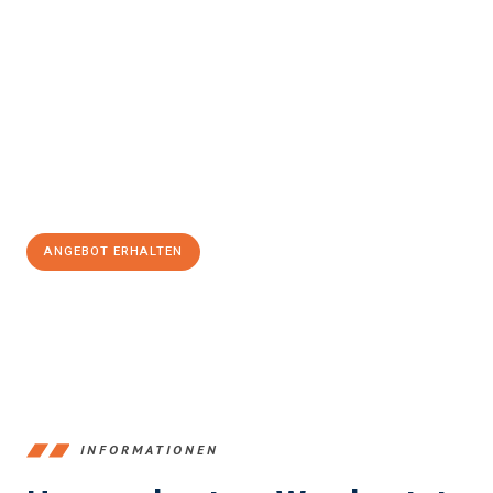
Erleben Sie mit Umzugsmeister Brauer Wels, wie
einfach und
stressfrei Ihr Umzug Wels San Cristóbal de la Laguna
sein
kann. Unser Expertenteam steht bereit, um Ihnen einen
reibungslosen Übergang in Ihr neues Zuhause zu garantieren.
Jetzt
unverbindliches Angebot
erhalten &
100€ sparen:
ANGEBOT ERHALTEN
+43720881271
INFORMATIONEN