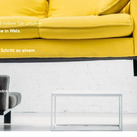
 Erleben Sie unseren
se in Wels
.
 Schritt zu einem
uten
.