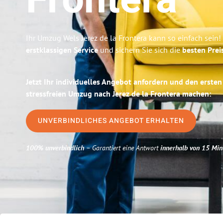
Frontera
Ihr Umzug Wels Jerez de la Frontera kann so einfach sein!
erstklassigen Service
und sichern Sie sich die
besten Prei
Jetzt Ihr individuelles Angebot anfordern und den ersten
stressfreien Umzug nach Jerez de la Frontera machen:
UNVERBINDLICHES ANGEBOT ERHALTEN
100% unverbindlich
– Garantiert eine Antwort
innerhalb von 15 Min