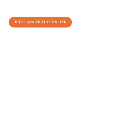
Wels
zum Best-Preis! Nutzen Sie die Gelegenheit für einen
stressfreien Umzug
mit maximalem Komfort:
JETZT ANGEBOT ERHALTEN