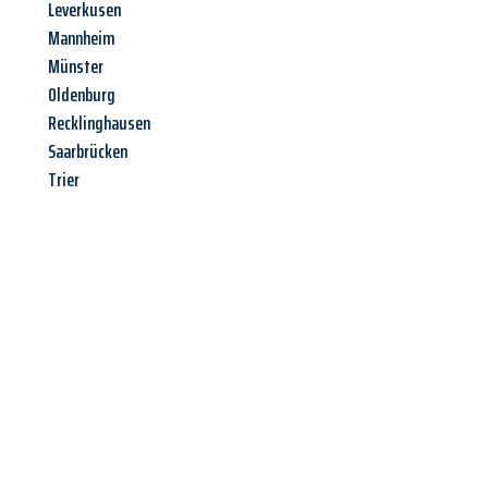
Leverkusen
Mannheim
Münster
Oldenburg
Recklinghausen
Saarbrücken
Trier
Jetzt anfragen &
Angebot
mit Best-Preis
erhalten!
Schicken Sie uns jetzt Ihre unverbindliche Anfrage und sichern
Sie sich Ihr
individuelles Umzugsangebot für Ihr Anliegen in