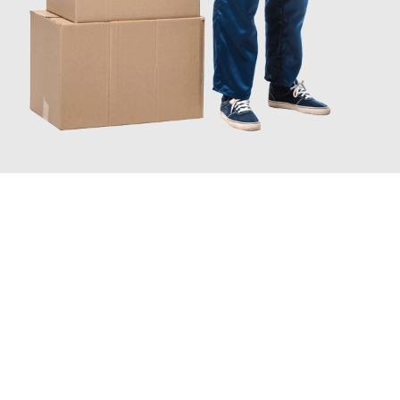
JETZT ANFRAGEN
Erleben Sie mit Umzugsmeister Brauer Wels, wie
einfach und
stressfrei Ihr Umzug Wels Gelsenkirchen
sein kann. Unser
Expertenteam steht bereit, um Ihnen einen reibungslosen
Übergang in Ihr neues Zuhause zu garantieren.