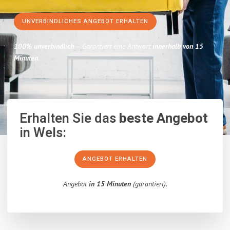
UNVERBINDLICHES ANGEBOT ERHALTEN
100% unverbindlich
– Garantiert eine Antwort
innerhalb von 15
Minuten
.
Erhalten Sie das
beste Angebot
in Wels:
ANGEBOT ERHALTEN
Angebot
in 15 Minuten
(garantiert).