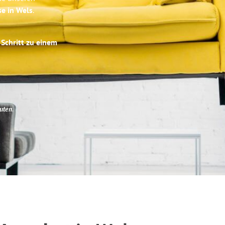
se in Wels
.
 Schritt zu einem
uten
.