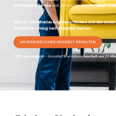
erstklassigen Service
und sichern Sie sich die
besten Prei
Jetzt Ihr individuelles Angebot anfordern und den ersten
stressfreien Umzug nach Salzgitter machen:
UNVERBINDLICHES ANGEBOT ERHALTEN
100% unverbindlich
– Garantiert eine Antwort
innerhalb von 15 Min