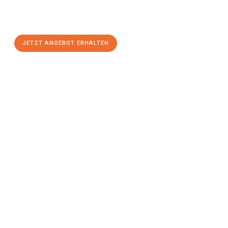
Wels
zum Best-Preis! Nutzen Sie die Gelegenheit für einen
stressfreien Umzug
mit maximalem Komfort:
JETZT ANGEBOT ERHALTEN