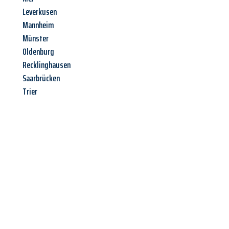
Leverkusen
Mannheim
Münster
Oldenburg
Recklinghausen
Saarbrücken
Trier
Jetzt anfragen &
Angebot
mit Best-Preis
erhalten!
Schicken Sie uns jetzt Ihre unverbindliche Anfrage und sichern
Sie sich Ihr
individuelles Umzugsangebot für Ihr Anliegen in