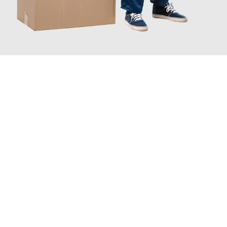
JETZT ANFRAGEN
Erleben Sie mit Umzugsmeister Brauer Wels, wie
einfach und
stressfrei Ihr Umzug Wels Rostock
sein kann. Unser
Expertenteam steht bereit, um Ihnen einen reibungslosen
Übergang in Ihr neues Zuhause zu garantieren.
Jetzt
unverbindliches Angebot
erhalten &
100€ sparen: