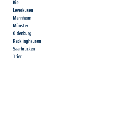
Kiel
Leverkusen
Mannheim
Münster
Oldenburg
Recklinghausen
Saarbrücken
Trier
Jetzt anfragen &
Angebot
mit Best-Preis
erhalten!
Schicken Sie uns jetzt Ihre unverbindliche Anfrage und sichern