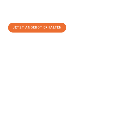
Sie sich Ihr
individuelles Umzugsangebot für Ihr Anliegen in
Wels
zum Best-Preis! Nutzen Sie die Gelegenheit für einen
stressfreien Umzug
mit maximalem Komfort:
JETZT ANGEBOT ERHALTEN