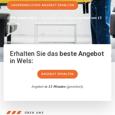
UNVERBINDLICHES ANGEBOT ERHALTEN
100% unverbindlich
– Garantiert eine Antwort
innerhalb von 15
Minuten
.
Erhalten Sie das
beste Angebot
in Wels:
ANGEBOT ERHALTEN
Angebot
in 15 Minuten
(garantiert).
ÜBER UNS