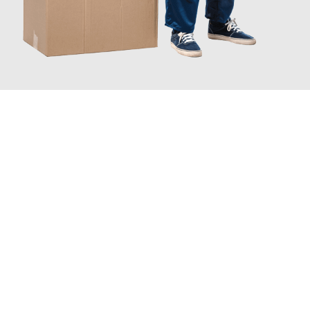
JETZT ANFRAGEN
Erleben Sie mit Umzugsmeister Brauer Wels, wie
einfach und
stressfrei Ihr Umzug Wels Düsseldorf
sein kann. Unser
Expertenteam steht bereit, um Ihnen einen reibungslosen
Übergang in Ihr neues Zuhause zu garantieren.
Jetzt
unverbindliches Angebot
erhalten &