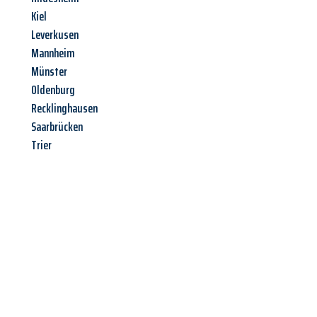
Kiel
Leverkusen
Mannheim
Münster
Oldenburg
Recklinghausen
Saarbrücken
Trier
Jetzt anfragen &
Angebot
mit Best-Preis
erhalten!