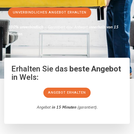
UNVERBINDLICHES ANGEBOT ERHALTEN
100% unverbindlich
– Garantiert eine Antwort
innerhalb von 15
Minuten
.
Erhalten Sie das
beste Angebot
in Wels:
ANGEBOT ERHALTEN
Angebot
in 15 Minuten
(garantiert).