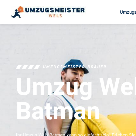
Umzugs
UMZUGSMEISTER BRAUER
Umzug We
Batman
Ihr Umzug Wels Batman kann so einfach sein! Erleben Sie