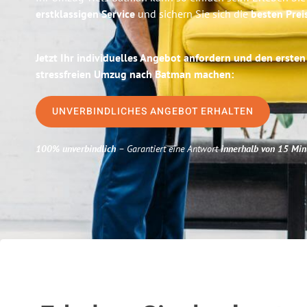
erstklassigen Service
und sichern Sie sich die
besten Prei
Jetzt Ihr individuelles Angebot anfordern und den ersten
stressfreien Umzug nach Batman machen:
UNVERBINDLICHES ANGEBOT ERHALTEN
100% unverbindlich
– Garantiert eine Antwort
innerhalb von 15 Min