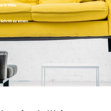
se in Wels
.
 Schritt zu einem
uten
.