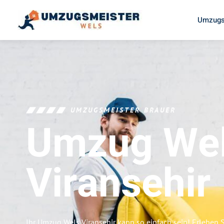
Umzugs
UMZUGSMEISTER BRAUER
Umzug We
Viransehir
Ihr Umzug Wels Viransehir kann so einfach sein! Erleben 