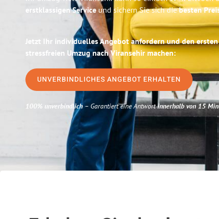
erstklassigen Service
und sichern Sie sich die
besten Prei
Jetzt Ihr individuelles Angebot anfordern und den ersten
stressfreien Umzug nach Viransehir machen:
UNVERBINDLICHES ANGEBOT ERHALTEN
100% unverbindlich
– Garantiert eine Antwort
innerhalb von 15 Min