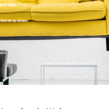
se in Wels
.
 Schritt zu einem
uten
.