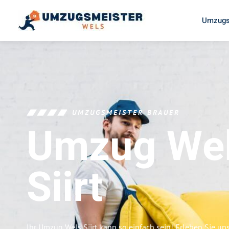
Umzugs
UMZUGSMEISTER BRAUER
Umzug We
Siirt
Ihr Umzug Wels Siirt kann so einfach sein! Erleben Sie u