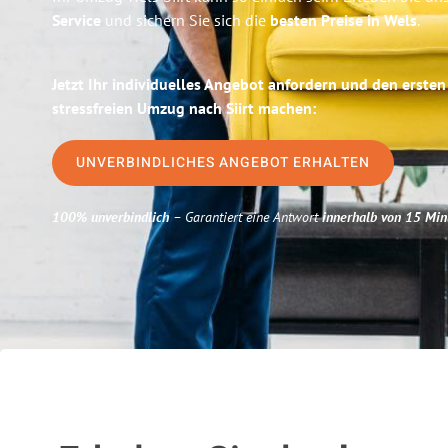
Service
und sichern Sie sich die
besten Preise in Wels
.
Jetzt Ihr individuelles Angebot anfordern und den ersten
stressfreien Umzug nach Siirt machen:
UNVERBINDLICHES ANGEBOT ERHALTEN
100% unverbindlich
– Garantiert eine Antwort
innerhalb von 15 Min