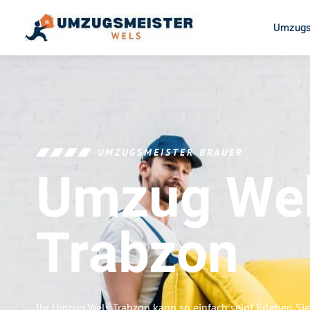
Umzugs
UMZUGSMEISTER BRAUER
Umzug We
Trabzon
Ihr Umzug Wels Trabzon kann so einfach sein! Erleben Si