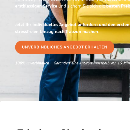
erstklassigen Service
und sichern Sie sich die
besten Prei
Jetzt Ihr individuelles Angebot anfordern und den ersten
stressfreien Umzug nach Trabzon machen:
UNVERBINDLICHES ANGEBOT ERHALTEN
100% unverbindlich
– Garantiert eine Antwort
innerhalb von 15 Min