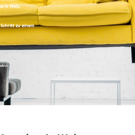
se in Wels
.
 Schritt zu einem
uten
.