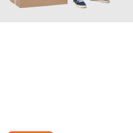
JETZT ANFRAGEN
Erleben Sie mit Umzugsmeister Brauer Wels, wie
einfach und
stressfrei Ihr Umzug Wels Manisa
sein kann. Unser
Expertenteam steht bereit, um Ihnen einen reibungslosen
Übergang in Ihr neues Zuhause zu garantieren.
Jetzt
unverbindliches Angebot
erhalten &
100€ sparen: