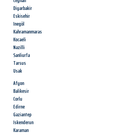
Ceyhan
Diyarbakir
Eskisehir
Inegöl
Kahramanmaras
Kocaeli
Nazilli
Sanliurfa
Tarsus
Usak
Afyon
Balikesir
Corlu
Edirne
Gaziantep
Iskenderun
Karaman