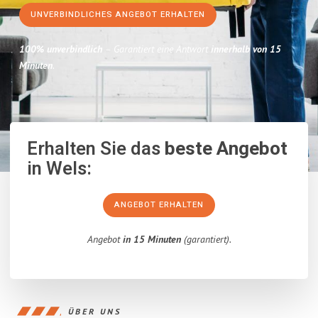
UNVERBINDLICHES ANGEBOT ERHALTEN
100% unverbindlich
– Garantiert eine Antwort
innerhalb von 15
Minuten
.
Erhalten Sie das
beste Angebot
in Wels:
ANGEBOT ERHALTEN
Angebot
in 15 Minuten
(garantiert).
ÜBER UNS