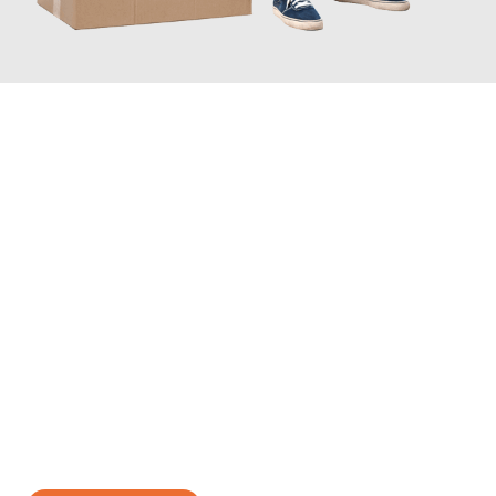
JETZT ANFRAGEN
Erleben Sie mit Umzugsmeister Brauer Wels, wie
einfach und
stressfrei Ihr Umzug Wels Ceyhan
sein kann. Unser
Expertenteam steht bereit, um Ihnen einen reibungslosen
Übergang in Ihr neues Zuhause zu garantieren.
Jetzt
unverbindliches Angebot
erhalten &
100€ sparen: