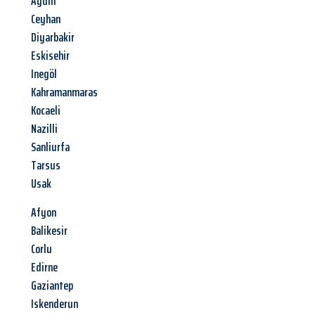
Aydin
Ceyhan
Diyarbakir
Eskisehir
Inegöl
Kahramanmaras
Kocaeli
Nazilli
Sanliurfa
Tarsus
Usak
Afyon
Balikesir
Corlu
Edirne
Gaziantep
Iskenderun