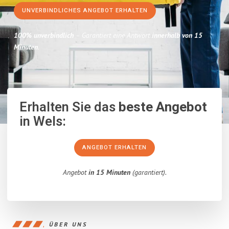
UNVERBINDLICHES ANGEBOT ERHALTEN
100% unverbindlich
– Garantiert eine Antwort
innerhalb von 15
Minuten
.
Erhalten Sie das
beste Angebot
in Wels:
ANGEBOT ERHALTEN
Angebot
in 15 Minuten
(garantiert).
ÜBER UNS